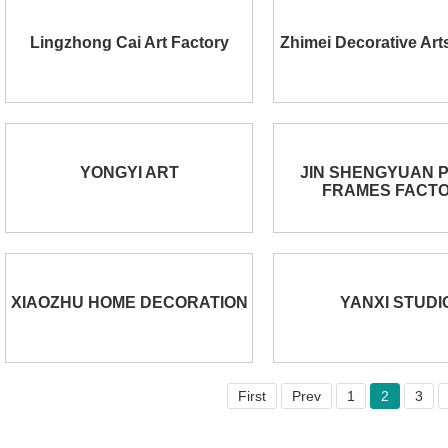
Lingzhong Cai Art Factory
Zhimei Decorative Arts
YONGYI ART
JIN SHENGYUAN 
FRAMES FACT
XIAOZHU HOME DECORATION
YANXI STUDI
First
Prev
1
2
3