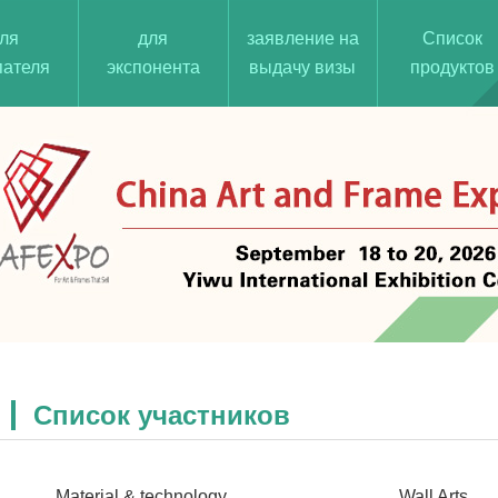
ля
для
заявление на
Список
пателя
экспонента
выдачу визы
продуктов
Список участников
Material & technology
Wall Arts