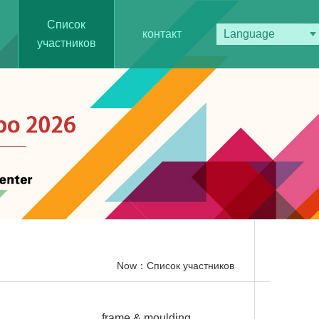
Список
контакт
Language
участников
Now：Список участников
frame & moulding